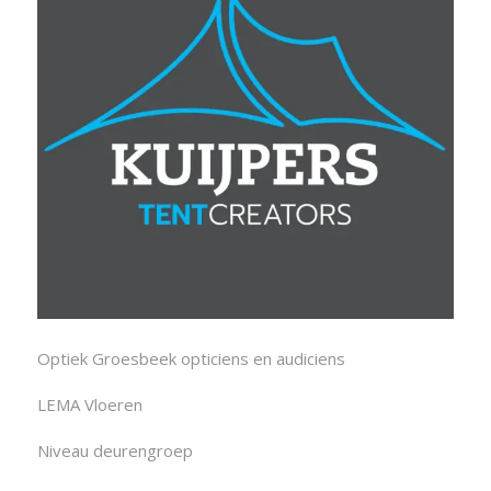
Optiek Groesbeek opticiens en audiciens
LEMA Vloeren
Niveau deurengroep