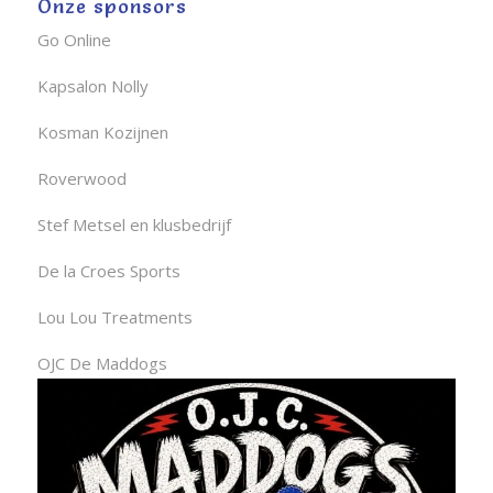
Onze sponsors
Go Online
Kapsalon Nolly
Kosman Kozijnen
Roverwood
Stef Metsel en klusbedrijf
De la Croes Sports
Lou Lou Treatments
OJC De Maddogs