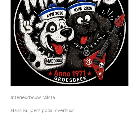
Interieurbouw Milsta
Hans Kuijpers podiumverhuur