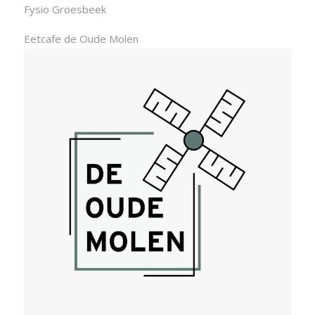
Fysio Groesbeek
Eetcafe de Oude Molen