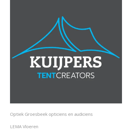
Optiek Groesbeek opticiens en audiciens
LEMA Vloeren