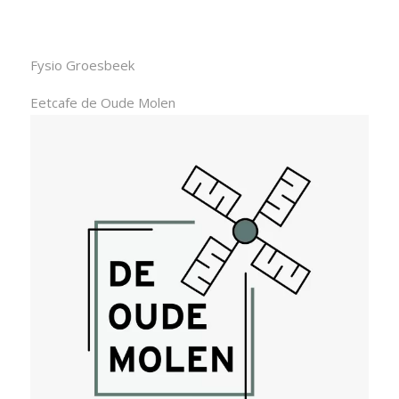
Fysio Groesbeek
Eetcafe de Oude Molen