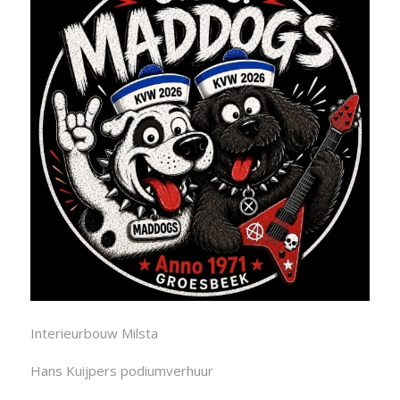
Interieurbouw Milsta
Hans Kuijpers podiumverhuur