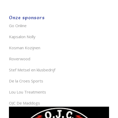
Onze sponsors
Go Online
Kapsalon Nolly
Kosman Kozijnen
Roverwood
Stef Metsel en klusbedrijf
De la Croes Sports
Lou Lou Treatments
OJC De Maddogs