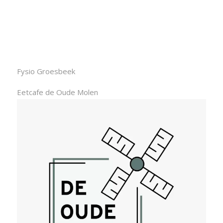
Fysio Groesbeek
Eetcafe de Oude Molen