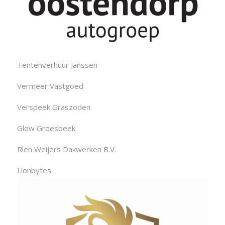
Tentenverhuur Janssen
Vermeer Vastgoed
Verspeek Graszoden
Glow Groesbeek
Rien Weijers Dakwerken B.V.
Lionbytes