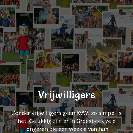
Vrijwilligers
Zonder vrijwilligers geen KVW, zo simpel is
het. Gelukkig zijn er in Groesbeek vele
jongeren die een weekje van hun