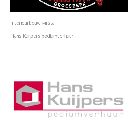
Interieurbouw Milsta
Hans Kuijpers podiumverhuur