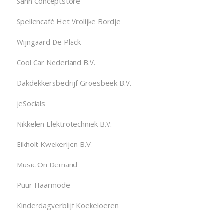
Sann Conceptstore
Spellencafé Het Vrolijke Bordje
Wijngaard De Plack
Cool Car Nederland B.V.
Dakdekkersbedrijf Groesbeek B.V.
jeSocials
Nikkelen Elektrotechniek B.V.
Eikholt Kwekerijen B.V.
Music On Demand
Puur Haarmode
Kinderdagverblijf Koekeloeren