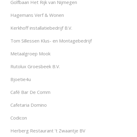
Golfbaan Het Rijk van Nijmegen
Hagemans Verf & Wonen
Kerkhoff installatiebedrijf B.V.
Tom Sillessen Klus- en Montagebedrijf
Metaalgroep Mook
Rutolux Groesbeek B.V.
Bjoetie4u
Café Bar De Comm
Cafetaria Domino
Codicon
Herberg Restaurant ’t Zwaantje BV