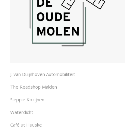
J. van Duijnhoven Automobiliteit
The Readshop Malden
Sieppie Kozijnen
Waterdicht
Café ut Huuske