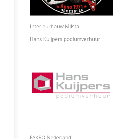
Interieurbouw Milsta
Hans Kuijpers podiumverhuur
FAKRO Nederland