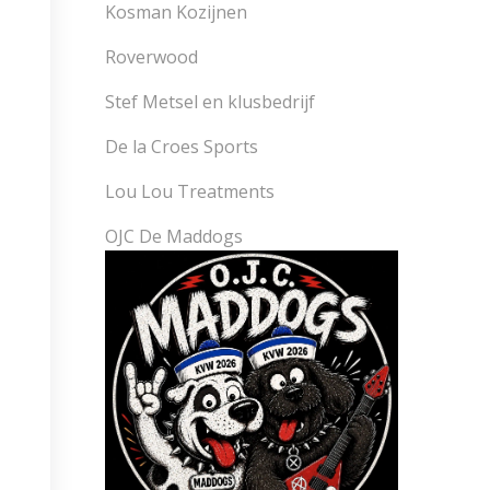
Kosman Kozijnen
Roverwood
Stef Metsel en klusbedrijf
De la Croes Sports
Lou Lou Treatments
OJC De Maddogs