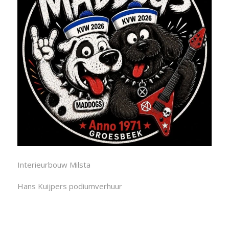
Interieurbouw Milsta
Hans Kuijpers podiumverhuur