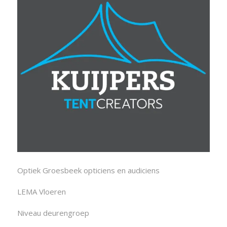
Optiek Groesbeek opticiens en audiciens
LEMA Vloeren
Niveau deurengroep