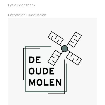
Fysio Groesbeek
Eetcafe de Oude Molen