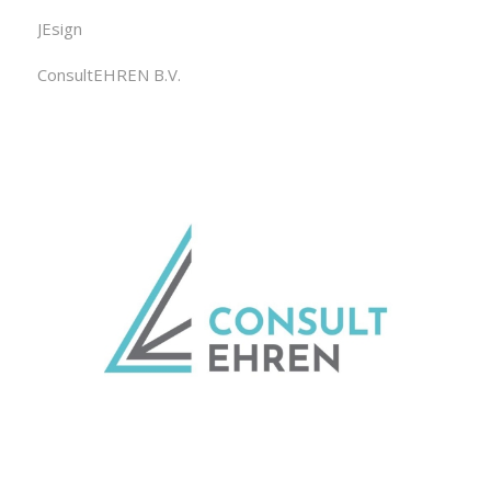
JEsign
ConsultEHREN B.V.