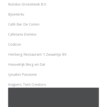
Rutolux Groesbeek B.V.
Bjoetie4u
Café Bar De Comm
Cafetaria Domino
Codicon
Herberg Restaurant ’t Zwaantje BV
Heuvelrijk Berg en Dal
Ijssalon Passione
Kuijpers Tent Creators