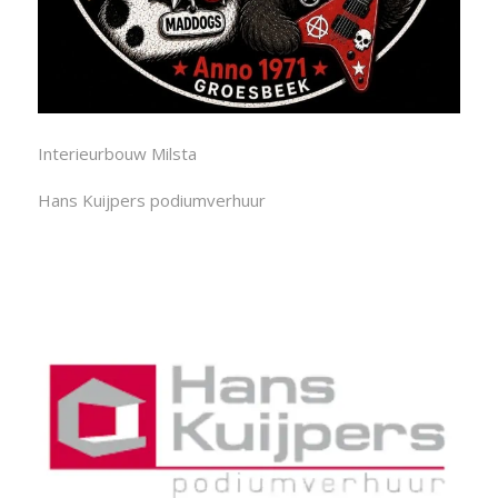
Interieurbouw Milsta
Hans Kuijpers podiumverhuur