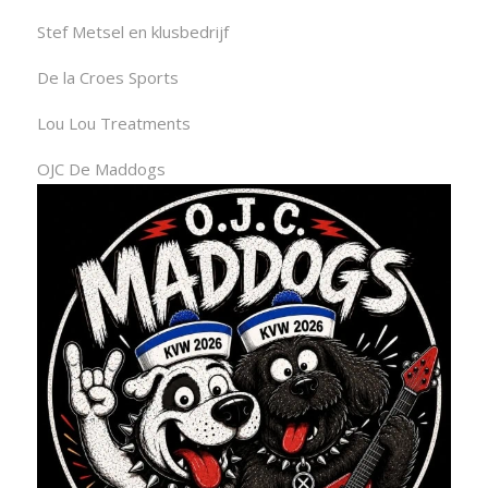
Stef Metsel en klusbedrijf
De la Croes Sports
Lou Lou Treatments
OJC De Maddogs