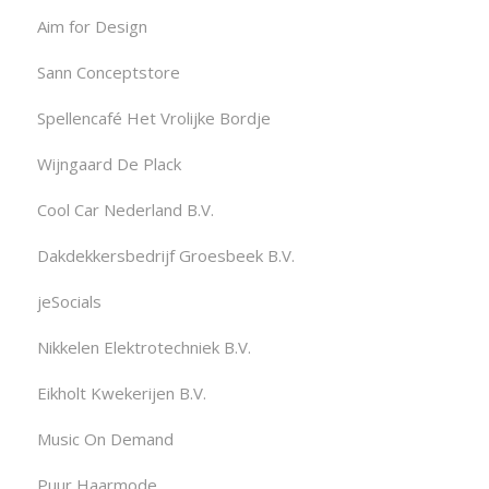
Aim for Design
Sann Conceptstore
Spellencafé Het Vrolijke Bordje
Wijngaard De Plack
Cool Car Nederland B.V.
Dakdekkersbedrijf Groesbeek B.V.
jeSocials
Nikkelen Elektrotechniek B.V.
Eikholt Kwekerijen B.V.
Music On Demand
Puur Haarmode