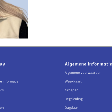
map
Algemene informati
Algemene voorwaarden
e informatie
Weekkaart
ers
Groepen
Begeleiding
ren
Dagduur