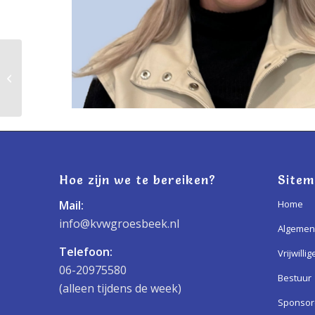
Amy Thoonen
Hoe zijn we te bereiken?
Site
Mail:
Home
info@kvwgroesbeek.nl
Algemen
Telefoon:
Vrijwillig
06-20975580
Bestuur
(alleen tijdens de week)
Sponso